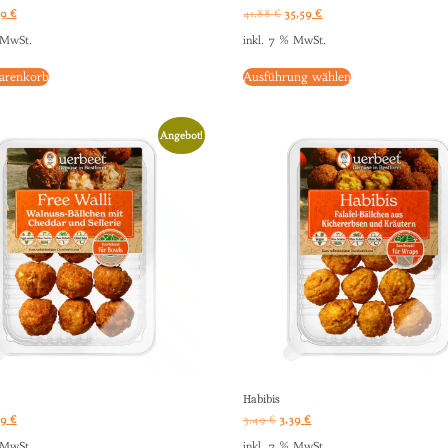
39
€
41,88
€
35,59
€
 MwSt.
inkl. 7 % MwSt.
arenkorb
Ausführung wählen
Angebot!
Habibis
39
€
3,49
€
3,39
€
 MwSt.
inkl. 7 % MwSt.