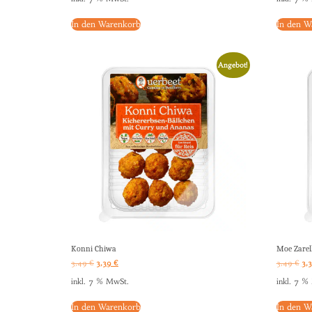
In den Warenkorb
In den W
Angebot!
Konni Chiwa
Moe Zarel
3,49
€
3,39
€
3,49
€
3,
inkl. 7 % MwSt.
inkl. 7 %
In den Warenkorb
In den W