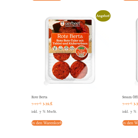
Angebot!
Rote Berta
Sesam Öff
3,49
€
3,39
€
3,49
€
3,
inkl. 7 % MwSt.
inkl. 7 %
In den Warenkorb
In den W