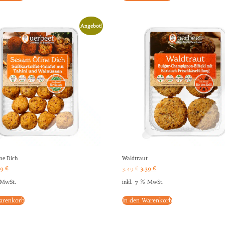
Angebot!
ne Dich
Waldtraut
39
€
3,49
€
3,39
€
 MwSt.
inkl. 7 % MwSt.
arenkorb
In den Warenkorb