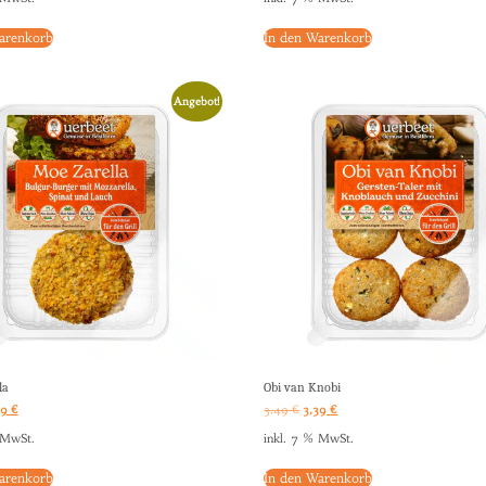
arenkorb
In den Warenkorb
Angebot!
la
Obi van Knobi
39
€
3,49
€
3,39
€
 MwSt.
inkl. 7 % MwSt.
arenkorb
In den Warenkorb