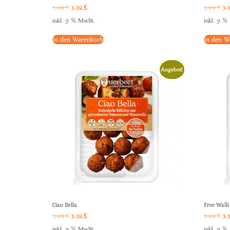
3,49
€
3,39
€
3,49
€
3,
inkl. 7 % MwSt.
inkl. 7 %
In den Warenkorb
In den W
Angebot!
Ciao Bella
Free Walli
3,49
€
3,39
€
3,49
€
3,
inkl. 7 % MwSt.
inkl. 7 %