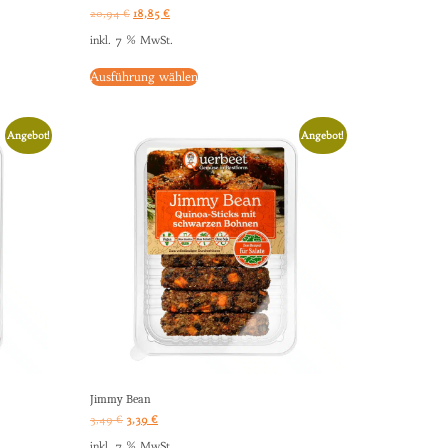
20,94
€
18,85
€
inkl. 7 % MwSt.
Ausführung wählen
Angebot!
Angebot!
Jimmy Bean
3,49
€
3,39
€
inkl. 7 % MwSt.