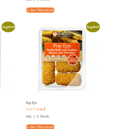
In den Warenkorb
Angebot!
Angebot!
Pop Eye
3,49
€
3,39
€
inkl. 7 % MwSt.
In den Warenkorb